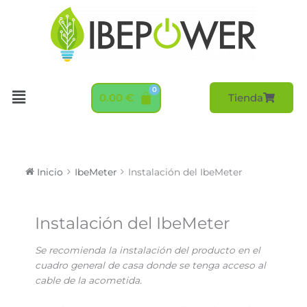
Ir
al
contenido
Menú
0.00
€
Tienda
Inicio
IbeMeter
Instalación del IbeMeter
Navegación
Instalación del IbeMeter
de
documentos
Se recomienda la instalación del producto en el
cuadro general de casa donde se tenga acceso al
cable de la acometida.