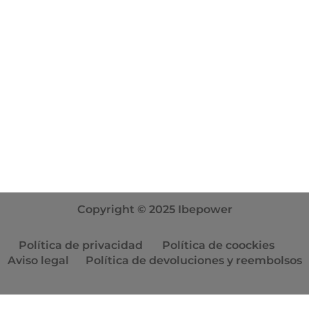
Manuales
Contacta con nosotros
info@ibepower.com
+34 681 68 51 84
Horario: L-V 09:00-14:00 17:00-20:00
Copyright © 2025 Ibepower
Política de privacidad
Política de coockies
Aviso legal
Política de devoluciones y reembolsos