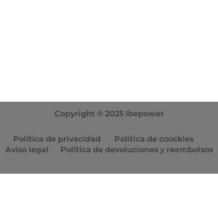
Contacta con nosotros
info@ibepower.com
+34 681 68 51 84
Horario: L-V 09:00-14:00 17:00-20:00
Copyright © 2025 Ibepower
Política de privacidad
Política de coockies
Aviso legal
Política de devoluciones y reembolsos