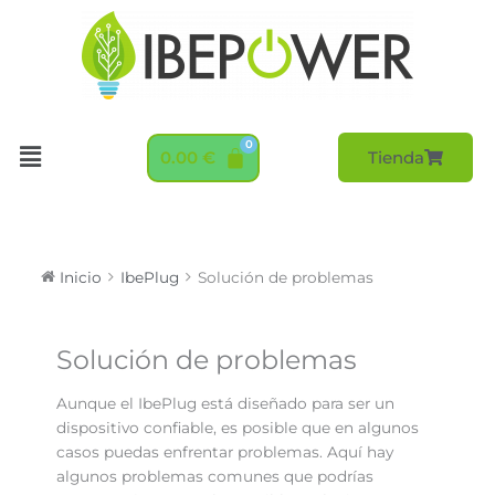
Ir
al
contenido
Menú
0.00
€
Tienda
Inicio
IbePlug
Solución de problemas
Navegación
Solución de problemas
de
documentos
Aunque el IbePlug está diseñado para ser un
dispositivo confiable, es posible que en algunos
casos puedas enfrentar problemas. Aquí hay
algunos problemas comunes que podrías