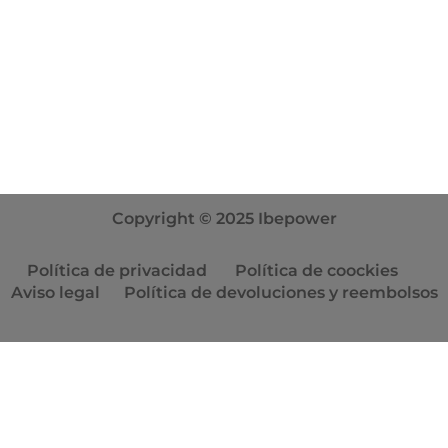
Contacta con nosotros
info@ibepower.com
+34 681 68 51 84
Horario: L-V 09:00-14:00 17:00-20:00
Copyright © 2025 Ibepower
Política de privacidad
Política de coockies
Aviso legal
Política de devoluciones y reembolsos