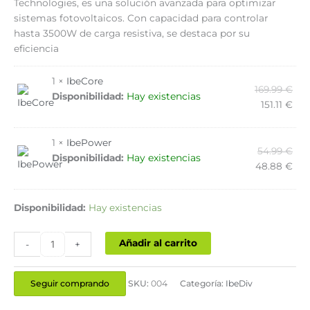
Technologies, es una solución avanzada para optimizar
sistemas fotovoltaicos. Con capacidad para controlar
hasta 3500W de carga resistiva, se destaca por su
eficiencia
1 ×
IbeCore
169.99
€
Hay existencias
Disponibilidad:
151.11
€
1 ×
IbePower
54.99
€
Hay existencias
Disponibilidad:
48.88
€
Disponibilidad:
Hay existencias
Añadir al carrito
-
+
Seguir comprando
SKU:
004
Categoría:
IbeDiv