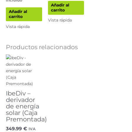
incluido
Añadir al
carrito
Añadir al
carrito
Vista rápida
Vista rápida
Productos relacionados
IbeDiv –
derivador
de energía
solar (Caja
Premontada)
349.99
€
IVA