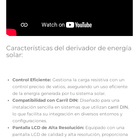
Características del derivador de energía
solar:
Control Eficiente:
Gestiona la carga resistiva con un
control preciso de vatios, asegurando un uso eficiente
de la energía generada por tu sistema solar.
Compatibilidad con Carril DIN:
Diseñado para una
instalación sencilla en sistemas que utilizan
carril DIN
,
lo que facilita su integración en diversos entornos y
configuraciones.
Pantalla LCD de Alta Resolución:
Equipado con una
pantalla LCD de calidad y alta resolución, proporciona