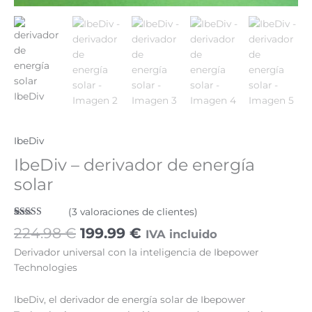
IbeDiv
IbeDiv – derivador de energía
solar
(
3
valoraciones de clientes)
Valorado
3
224.98
€
199.99
€
IVA incluido
con
5.00
de
5 en base a
Derivador universal con la inteligencia de Ibepower
valoraciones
de clientes
Technologies
IbeDiv, el derivador de energía solar de Ibepower