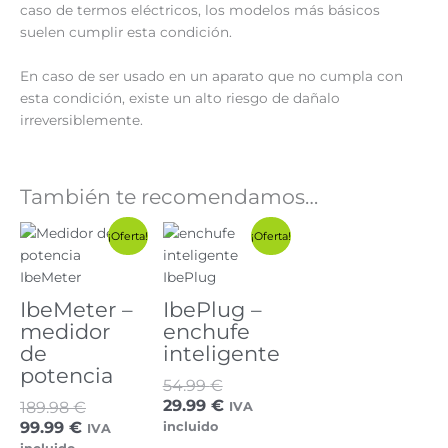
caso de termos eléctricos, los modelos más básicos
suelen cumplir esta condición.
En caso de ser usado en un aparato que no cumpla con
esta condición, existe un alto riesgo de dañalo
irreversiblemente.
También te recomendamos…
El
El
El
El
¡Oferta!
¡Oferta!
precio
precio
precio
precio
actual
original
original
actual
es:
era:
era:
es:
IbeMeter –
IbePlug –
99.99 €.
189.98 €.
54.99 €.
29.99 €.
medidor
enchufe
de
inteligente
potencia
54.99
€
29.99
€
189.98
€
IVA
99.99
€
incluido
IVA