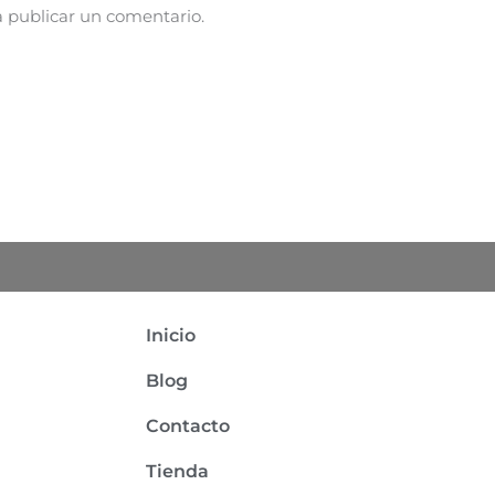
 publicar un comentario.
Inicio
Co
m
ube
k
Blog
Contacto
Tienda