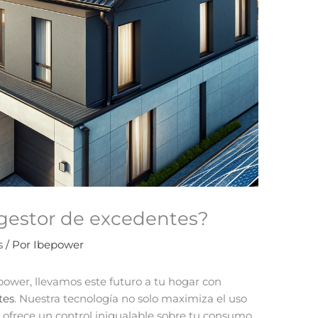
 gestor de excedentes?
s
/ Por
Ibepower
epower, llevamos este futuro a tu hogar con
tes
. Nuestra tecnología no solo maximiza el uso
e ofrece un control inigualable sobre tu consumo