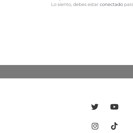
Lo siento, debes estar
conectado
para
Twitter
Instagra
Yout
Tikto